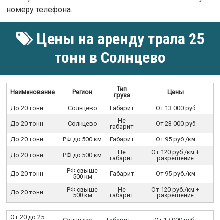
номеру телефона.
Цены на аренду трала 25
тонн в Солнцево
Тип
Наименование
Регион
Цены
груза
До 20 тонн
Солнцево
Габарит
От 13 000 руб
Не
До 20 тонн
Солнцево
От 23 000 руб
габарит
До 20 тонн
РФ до 500 км
Габарит
От 95 руб./км
Не
От 120 руб./км +
До 20 тонн
РФ до 500 км
габарит
разрешение
РФ свыше
До 20 тонн
Габарит
От 95 руб./км
500 км
РФ свыше
Не
От 120 руб./км +
До 20 тонн
500 км
габарит
разрешение
От 20 до 25
Солнцево
Габарит
От 17 000 руб